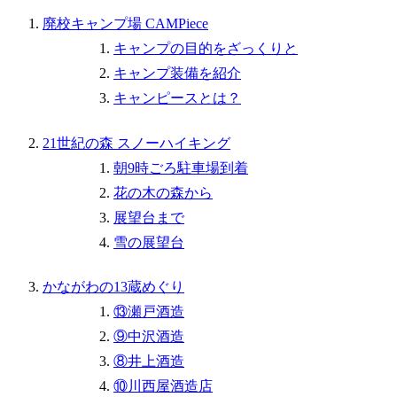
廃校キャンプ場 CAMPiece
キャンプの目的をざっくりと
キャンプ装備を紹介
キャンピースとは？
21世紀の森 スノーハイキング
朝9時ごろ駐車場到着
花の木の森から
展望台まで
雪の展望台
かながわの13蔵めぐり
⑬瀬戸酒造
⑨中沢酒造
⑧井上酒造
⑩川西屋酒造店