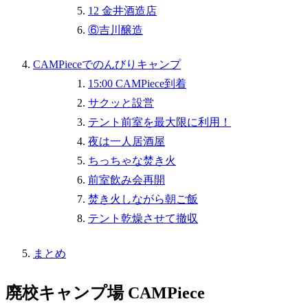
12 金井酒造店
⑥吉川醸造
CAMPieceでのんびりキャンプ
15:00 CAMPiece到着
サクッと設営
テント前室を最大限に利用！
夜は一人居酒屋
ちっちゃな焚き火
前室飲み会再開
焚き火しながら朝ご飯
テント乾燥させて撤収
まとめ
廃校キャンプ場 CAMPiece