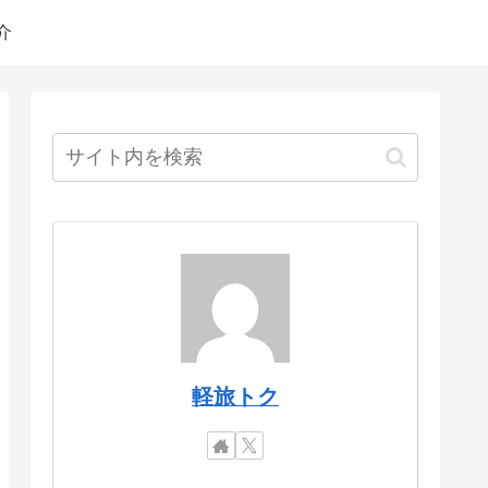
介
軽旅トク