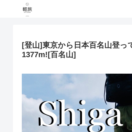
[登山]東京から日本百名山登
1377m![百名山]