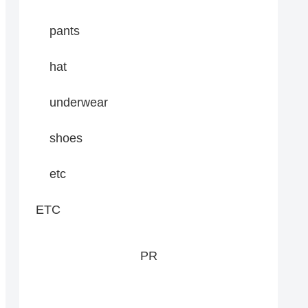
pants
hat
underwear
shoes
etc
ETC
PR