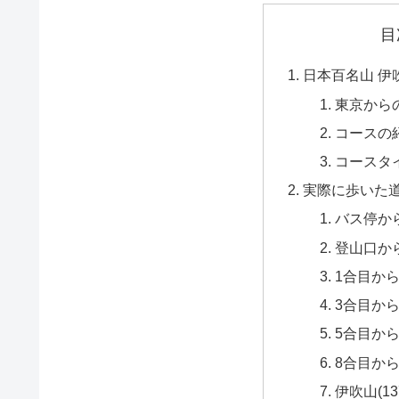
目
日本百名山 伊
東京から
コースの
コースタ
実際に歩いた
バス停か
登山口から
1合目から
3合目から
5合目から
8合目から
伊吹山(13