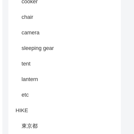
cooker
chair
camera
sleeping gear
tent
lantern
etc
HIKE
東京都