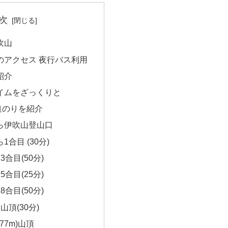
次
吹山
のアクセス 夜行バス利用
紹介
イムをざっくりと
道のりを紹介
ら伊吹山登山口
1合目 (30分)
3合目(50分)
5合目(25分)
8合目(50分)
山頂(30分)
77m)山頂