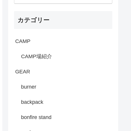
カテゴリー
CAMP
CAMP場紹介
GEAR
burner
backpack
bonfire stand