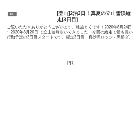
ストンをしていきます。途中ロープウェーは使用せずに今回...
[登山]2泊3日！真夏の立山雪渓縦
HIKE
走[3日目]
ご覧いただきありがとうございます。軽旅とくです！2020年8月24日
~ 2020年8月26日 で立山連峰歩いてきました！今回の縦走で最も長い
行動予定の3日目スタートです。縦走3日目 真砂沢ロッジ - 黒部ダム
登山計画について3日目の予定真...
PR