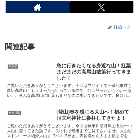
軽旅トク
関連記事
急に行きたくなる身近な山！紅葉
東京都
まだまだの高尾山散策行ってきま
した！
ご覧いただきありがとうございます。今回は当サイトで一番記事数も
多い高尾山！もう迷ったら行っているので、何回登ったかもわからな
い。。そんな高尾山に紅葉もまだなのに歩いてきた話です。良ければ
最後までご覧くださいませ。高尾山 稲荷山コース - 2...
[登山]春を感じる大山へ！初めて
神奈川県
阿夫利神社に参拝してきたよ！
ご覧いただきありがとうございます。今回は神奈川県丹沢山系の一つ
大山に登ってきた話です。良ければ最後までご覧下さいませ。大山ピ
ストンコース紹介大山までバスで行き、表参道から大山山頂までをピ