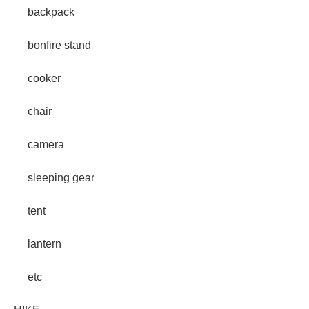
backpack
bonfire stand
cooker
chair
camera
sleeping gear
tent
lantern
etc