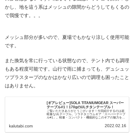
かし、地を這う系はメッシュの隙間からどうしてもくるの
で我慢です。。。
メッシュ部分が多いので、夏場でもかなり涼しく使用可能
です。
また換気を常に行っている状態なので、テント内でも調理
もある程度可能です。山行で雨に捕まっても、デュシュッ
ツプラスタープのなかはかなり広いので調理も困ったこと
はありません。
[ギアレビュー]SOLA TITANIUMGEAR スーパー
テーブル#1！170gのULチタンテーブル！
ご覧いただきありがとうございます！今回紹介するのは超
軽量なULテーブル。ソラチタニウムギア「スーパーテーブ
ル#1」。軽量・コンパクト・機能的なこのギアの魅力を少
しでもお伝えできればと思います。よければ最後までご覧
くださいませ。*2022/2...
2022.02.16
kalutabi.com