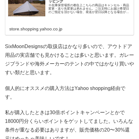
ッピング
※在庫保管場所の都合上こちらの商品はキャンセル・商品
変更・送り先変更は承れません。ご注文時にお届け希望日
のご指定を頂かない場合、発送が翌日以降となる場合がご
ざいます。またこちらの商品を含むご注文はギフトラッピ
ングは承れません。こちらの商品を...
store.shopping.yahoo.co.jp
SixMoonDesignsの取扱店はかなり多いので、アウトドア
用品の実店舗でも見かけることは多いと思います。ガレー
ジブランドや海外メーカーのテントの中ではかなり買いや
すい類だと思います。
個人的にオススメの購入方法はYahoo shopping経由で
す。
私が購入したときは30倍ポイントキャンペーンとかで
18000円分くらいポイントをゲットしてました。いろんな
条件が重なる必要はありますが、販売価格の20〜30%還
元はめっちゃ美味しいです！