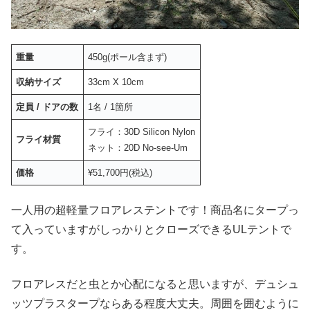
重量
450g(ポール含まず)
収納サイズ
33cm X 10cm
定員 / ドアの数
1名 / 1箇所
フライ：30D Silicon Nylon
フライ材質
ネット：20D No-see-Um
価格
¥51,700円(税込)
一人用の超軽量フロアレステントです！商品名にタープっ
て入っていますがしっかりとクローズできるULテントで
す。
フロアレスだと虫とか心配になると思いますが、デュシュ
ッツプラスタープならある程度大丈夫。周囲を囲むように