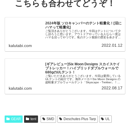
こちらも合わせてどうぞ！
2024年版 ソロキャンパーのテント軽量化！[沼に
ハマって軽量化]
ご覧頂きありがとうございます。今回はテントについて少
し語ろうと思います。アウトドアやっている人なら一度は
ハマる沼ってやつです。私のテント散財の歴史を余さず載
せていきます。良ければ最後までお付き合いくださいま
せ！*2024/3/15 一部加筆...
2022.01.12
kalutabi.com
[ギアレビュー]Six Moon Designs スカイスケイ
プトレッカー！ハイブリッドダブルウォールで
680gのULテント！
ご覧いただきありがとうございます。今回は愛用している
ULテントの紹介です。海外メーカーSix Moon Designs の
超軽量ダブルウォールテント「Skyscape - Trekker」！ト
レッキングポール２本で設営し耐風性が高く、居住空...
2022.08.17
kalutabi.com
GEAR
tent
SMD
Deschutes Plus Tarp
UL