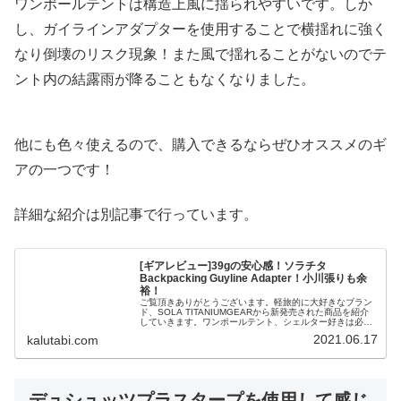
ワンポールテントは構造上風に揺られやすいです。しか
し、ガイラインアダプターを使用することで横揺れに強く
なり倒壊のリスク現象！また風で揺れることがないのでテ
ント内の結露雨が降ることもなくなりました。
他にも色々使えるので、購入できるならぜひオススメのギ
アの一つです！
詳細な紹介は別記事で行っています。
[ギアレビュー]39gの安心感！ソラチタ
Backpacking Guyline Adapter！小川張りも余
裕！
ご覧頂きありがとうございます。軽旅的に大好きなブラン
ド、SOLA TITANIUMGEARから新発売された商品を紹介
していきます。ワンポールテント、シェルター好きは必見
の商品です！良ければ最後までご覧いただければと思いま
2021.06.17
kalutabi.com
す！*2022/10...
デュシュッツプラスタープを使用して感じ