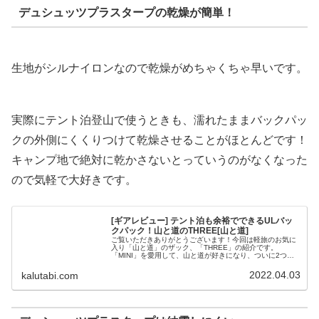
デュシュッツプラスタープの乾燥が簡単！
生地がシルナイロンなので乾燥がめちゃくちゃ早いです。
実際にテント泊登山で使うときも、濡れたままバックパッ
クの外側にくくりつけて乾燥させることがほとんどです！
キャンプ地で絶対に乾かさないとっていうのがなくなった
ので気軽で大好きです。
[ギアレビュー] テント泊も余裕でできるULバッ
クパック！山と道のTHREE[山と道]
ご覧いただきありがとうございます！今回は軽旅のお気に
入り「山と道」のザック、「THREE」の紹介です。
「MINI」を愛用して、山と道が好きになり、ついに2つ目
のバックパックも購入！「THREE」は容量の必要なキャン
プやテント泊登山と使ってき...
2022.04.03
kalutabi.com