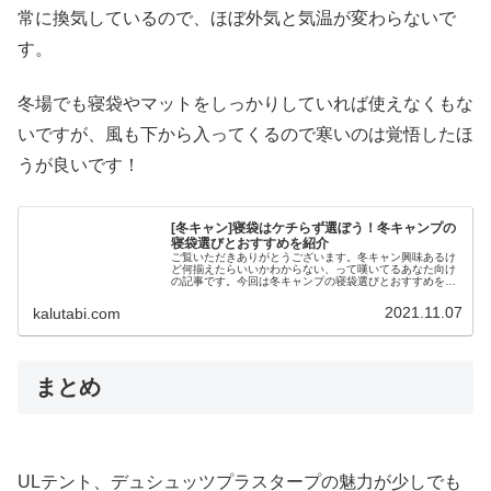
常に換気しているので、ほぼ外気と気温が変わらないで
す。
冬場でも寝袋やマットをしっかりしていれば使えなくもな
いですが、風も下から入ってくるので寒いのは覚悟したほ
うが良いです！
[冬キャン]寝袋はケチらず選ぼう！冬キャンプの
寝袋選びとおすすめを紹介
ご覧いただきありがとうございます。冬キャン興味あるけ
ど何揃えたらいいかわからない、って嘆いてるあなた向け
の記事です。今回は冬キャンプの寝袋選びとおすすめを紹
介していきます。悩めるみなさまのお役に立てればと思い
ます！冬キャンプデビューの寝袋選...
2021.11.07
kalutabi.com
まとめ
ULテント、デュシュッツプラスタープの魅力が少しでも