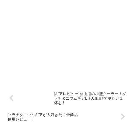
[ギアレビュー]登山用の小型クーラー！ソ
ラチタニウムギアB.P.C!山頂で冷たい１
杯を！
ソラチタニウムギアが大好きだ！全商品
使用レビュー！