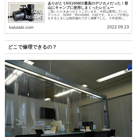
ありがとうRX100M3!最高のデジカメだった！登
山にキャンプに使用しまくったレビュー
ご覧いただきありがとうございます。今回は愛用していた
デジカメ、SONY「RX100M3」の話です。キャンプや登山
をするときには毎回連れて行く相棒でした。５年使用して
故障してしまったので、その辺についても話していこうと
思います。良ければ最後ま...
2022.09.23
kalutabi.com
どこで修理できるの？