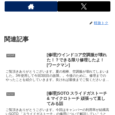
軽旅トク
関連記事
[修理]ウインドコア空調服が壊れ
WEAR
た！？できる限り修理したよ！
[ワークマン]
ご覧頂きありがとうございます。夏の相棒、空調服が壊れてしまいま
した。3年使用して今回3回目の故障。。今後のために、修理までの
やったことを紹介していきます。良ければ最後までご覧くださいま
せ。*2022/5 完全に故障したのでバートルに買い替え...
[修理]SOTO スライドガストーチ
burner
& マイクロトーチ 頑張って直し
てみる話
ご覧頂きありがとうございます。今回はキャンパーの利用率が結構高
いSOTO 「スライドガストーチ」の修理について解説していこうと