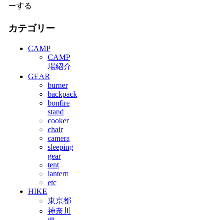
ーする
カテゴリー
CAMP
CAMP
場紹介
GEAR
burner
backpack
bonfire
stand
cooker
chair
camera
sleeping
gear
tent
lantern
etc
HIKE
東京都
神奈川