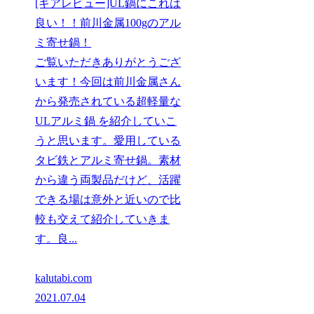
[ギアレビュー]UL鍋にこれは
良い！！前川金属100gのアル
ミ寄せ鍋！
ご覧いただきありがとうござ
います！今回は前川金属さん
から発売されている超軽量な
ULアルミ鍋 を紹介していこ
うと思います。愛用している
タビ鉄とアルミ寄せ鍋。素材
から違う両製品だけど、活躍
できる場は意外と近いので比
較も交えて紹介していきま
す。良...
kalutabi.com
2021.07.04