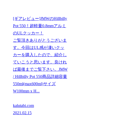
[ギアレビュー]JMWのHillbilly
Pot 550！超軽量0.8mmアルミ
のULクッカー！
ご覧頂きありがとうございま
す。今回はUL感が凄いクッ
カーを購入したので、紹介し
ていこうと思います。良けれ
ば最後までご覧下さい。JMW
/ Hillbilly Pot 550商品詳細容量
550ml(max600ml)サイズ
W100mm x H...
kalutabi.com
2021.02.15