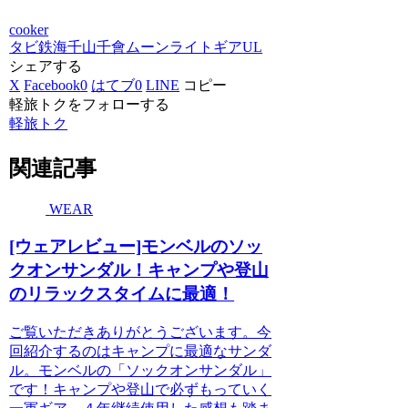
cooker
タビ鉄
海千山千會
ムーンライトギア
UL
シェアする
X
Facebook
0
はてブ
0
LINE
コピー
軽旅トクをフォローする
軽旅トク
関連記事
WEAR
[ウェアレビュー]モンベルのソッ
クオンサンダル！キャンプや登山
のリラックスタイムに最適！
ご覧いただきありがとうございます。今
回紹介するのはキャンプに最適なサンダ
ル。モンベルの「ソックオンサンダル」
です！キャンプや登山で必ずもっていく