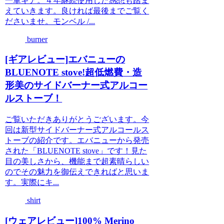
一軍ギア。４年継続使用した感想も踏ま
えていきます。良ければ最後までご覧く
ださいませ。モンベル /...
burner
[ギアレビュー]エバニューの
BLUENOTE stove!超低燃費・造
形美のサイドバーナー式アルコー
ルストーブ！
ご覧いただきありがとうございます。今
回は新型サイドバーナー式アルコールス
トーブの紹介です。エバニューから発売
された「BLUENOTE stove」です！見た
目の美しさから、機能まで超素晴らしい
のでその魅力を御伝えできればと思いま
す。実際にキ...
shirt
[ウェアレビュー]100% Merino