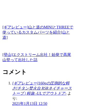
[ギアレビュー]山と道のMINIとTHREEで
使っているカスタムパーツを紹介[山と
道]
[登山]エクストリーム出社！始発で高尾
山登って出社した話
コメント
[ギアレビュー]160gの圧倒的な軽
さ!チタン焚火台 RSRネイチャース
トーブ | 軽旅 -ULでアウトドア-
よ
り:
2021年1月13日 12:50