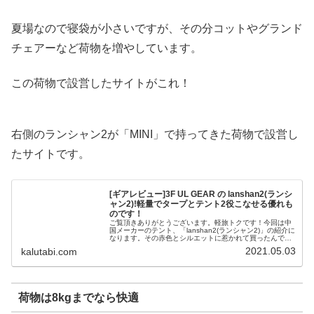
夏場なので寝袋が小さいですが、その分コットやグランド
チェアーなど荷物を増やしています。
この荷物で設営したサイトがこれ！
右側のランシャン2が「MINI」で持ってきた荷物で設営し
たサイトです。
[ギアレビュー]3F UL GEAR の lanshan2(ランシ
ャン2)!軽量でタープとテント2役こなせる優れも
のです！
ご覧頂きありがとうございます。軽旅トクです！今回は中
国メーカーのテント、「lanshan2(ランシャン2)」の紹介に
なります。その赤色とシルエットに惹かれて買ったんです
が、なかなか優れものです！よければ最後までご覧くださ
2021.05.03
kalutabi.com
いませ。lansha...
荷物は8kgまでなら快適