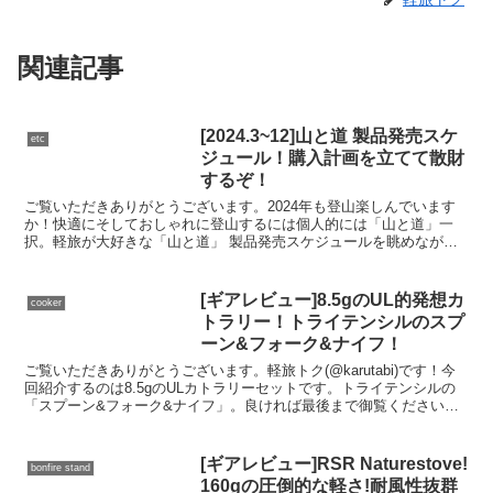
関連記事
[2024.3~12]山と道 製品発売スケ
etc
ジュール！購入計画を立てて散財
するぞ！
ご覧いただきありがとうございます。2024年も登山楽しんでいます
か！快適にそしておしゃれに登山するには個人的には「山と道」一
択。軽旅が大好きな「山と道」 製品発売スケジュールを眺めながら
色々計画・妄想していこうと思います。良ければ最後までご...
[ギアレビュー]8.5gのUL的発想カ
cooker
トラリー！トライテンシルのスプ
ーン&フォーク&ナイフ！
ご覧いただきありがとうございます。軽旅トク(@karutabi)です！今
回紹介するのは8.5gのULカトラリーセットです。トライテンシルの
「スプーン&フォーク&ナイフ」。良ければ最後まで御覧ください。
Tritensil Spoon & Fo...
[ギアレビュー]RSR Naturestove!
bonfire stand
160gの圧倒的な軽さ!耐風性抜群