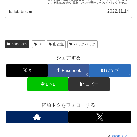
い、移動は徒歩や電車・バスが基本のバックパックキャン
パーがどんな軽量化してきたのかを紹介！バックパックは
容量や背負い心地、見た目、使い心...
2022.11.14
kalutabi.com
backpack
UL
山と道
バックパック
シェアする
X
Facebook
はてブ
0
0
LINE
コピー
軽旅トクをフォローする
軽旅トク