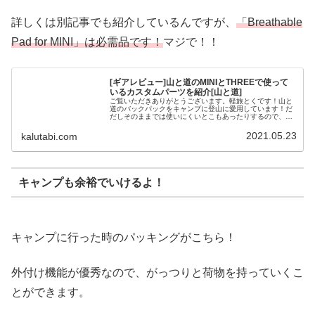
詳しくは別記事でも紹介しているんですが、
「Breathable
Pad for MINI」は必需品です！
マジで！！
[ギアレビュー]山と道のMINIとTHREEで使って
いるカスタムパーツを紹介[山と道]
ご覧いただきありがとうございます。軽旅とくです！山と
道のバックパックをキャンプに登山に愛用しています！だ
だしそのままでは使いにくいとこもあったりするので、い
ろいろオプションも買って付けています。今回は山と道の
公式パーツと私が使っているパーツ...
2021.05.23
kalutabi.com
キャンプも余裕でいけるよ！
キャンプに行った時のパッキングがこちら！
外付け機能が優秀なので、がっつりと荷物を持っていくこ
とができます。