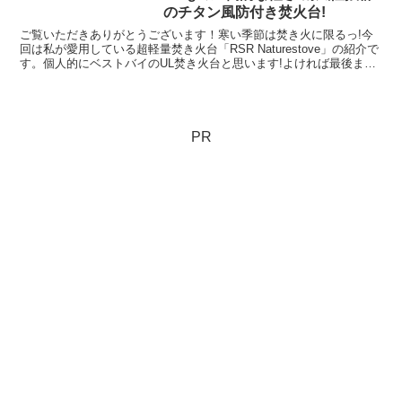
のチタン風防付き焚火台!
ご覧いただきありがとうございます！寒い季節は焚き火に限るっ!今
回は私が愛用している超軽量焚き火台「RSR Naturestove」の紹介で
す。個人的にベストバイのUL焚き火台と思います!よければ最後まで
ご覧くださいませ。RSR Nature...
PR