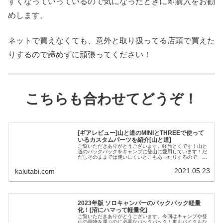
すくなっていっているので気になったときに即購入をお勧
めします。
ネットで買えなくても、意外と取り扱ってる店頭で買えた
りするので諦めずに頑張ってください！
こちらも合わせてどうぞ！
[ギアレビュー]山と道のMINIとTHREEで使って
いるカスタムパーツを紹介[山と道]
ご覧いただきありがとうございます。軽旅とくです！山と
道のバックパックをキャンプに登山に愛用しています！だ
だしそのままでは使いにくいとこもあったりするので、い
ろいろオプションも買って付けています。今回は山と道の
公式パーツと私が使っているパーツ...
2021.05.23
kalutabi.com
2023年版 ソロキャンパーのバックパック軽量
化！[沼にハマって軽量化]
ご覧いただきありがとうございます。今回はキャンプや登
山の荷物を運ぶのに必要なバックパック！車もバイクもな