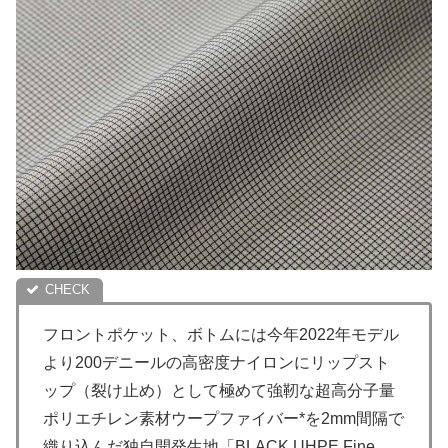
フロントポケット、ボトムには今年2022年モデル
より200デニールの高密度ナイロンにリップスト
ップ（裂け止め）として極めて強靭な超高分子量
ポリエチレン素材ウープファイバー*を2mm間隔で
織り込んだ独自開発生地「BLACK UHPE Fine