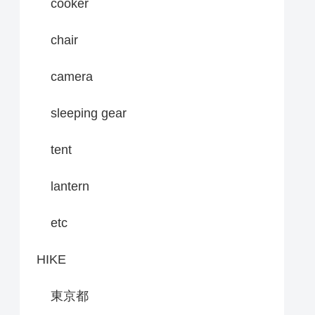
cooker
chair
camera
sleeping gear
tent
lantern
etc
HIKE
東京都