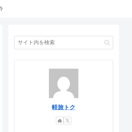
介
軽旅トク