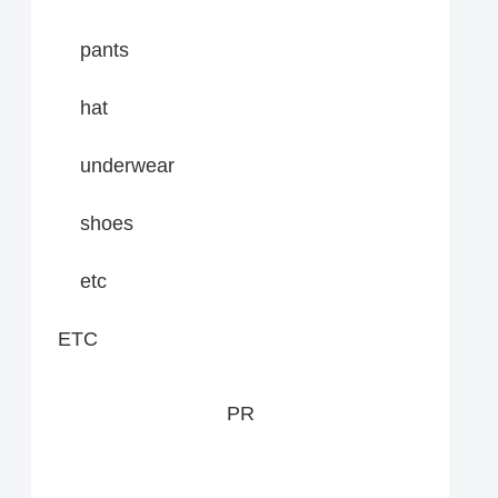
pants
hat
underwear
shoes
etc
ETC
PR