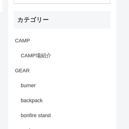
カテゴリー
CAMP
CAMP場紹介
GEAR
burner
backpack
bonfire stand