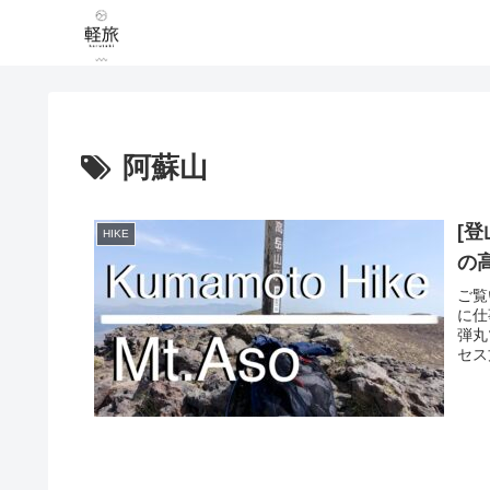
阿蘇山
[
HIKE
の高
ご覧
に仕
弾丸
セス