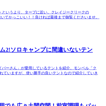
トというより、タープに近い。クレイジークリークの
抜いてかっこいい！！良ければ最後まで御覧くださいませ。
ム2!ソロキャンプに間違いないテン
イパーさん」が愛用しているテントを紹介。モンベル「ク
売されていますが、使い勝手の良いテントなので紹介していき
山用でも広々土間空間！前室調理もバッ