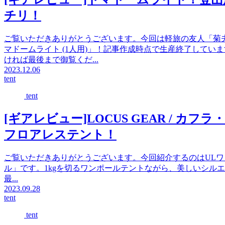
チリ！
ご覧いただきありがとうございます。今回は軽旅の友人「菊
マドームライト (1人用)」！記事作成時点で生産終了して
ければ最後まで御覧くだ...
2023.12.06
tent
tent
[ギアレビュー]LOCUS GEAR / 
フロアレステント！
ご覧いただきありがとうございます。今回紹介するのはULワンポールテ
ル」です。1kgを切るワンポールテントながら、美しいシル
最...
2023.09.28
tent
tent