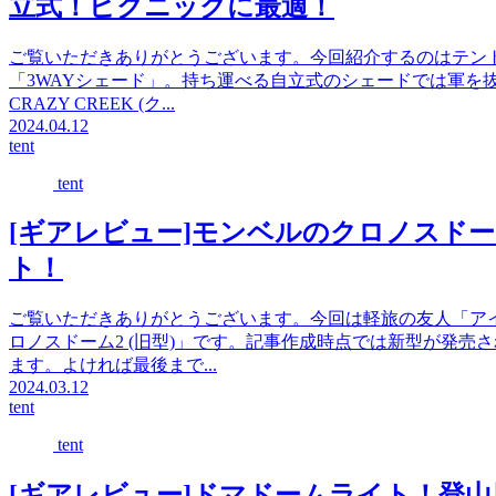
立式！ピクニックに最適！
ご覧いただきありがとうございます。今回紹介するのはテン
「3WAYシェード」。持ち運べる自立式のシェードでは軍を
CRAZY CREEK (ク...
2024.04.12
tent
tent
[ギアレビュー]モンベルのクロノスドー
ト！
ご覧いただきありがとうございます。今回は軽旅の友人「ア
ロノスドーム2 (旧型)」です。記事作成時点では新型が発
ます。よければ最後まで...
2024.03.12
tent
tent
[ギアレビュー]ドマドームライト！登