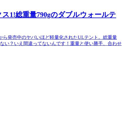
ス1!総重量790gのダブルウォールテ
から発売中のヤバいほど軽量化されたULテント。総重量
ってない？いえ間違ってないんです！重量と使い勝手、合わせ