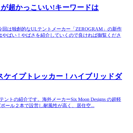
ントが超かっこいい!キーワードは
今回は独創的なULテントメーカー「ZEROGRAM」の新作
作はやばい！やばさを紹介していくので良ければ御覧くださ
s スカイスケイプトレッカー！ハイブリッドダ
紹介です。海外メーカーSix Moon Designs の超軽
ッキングポール２本で設営し耐風性が高く、居住空...