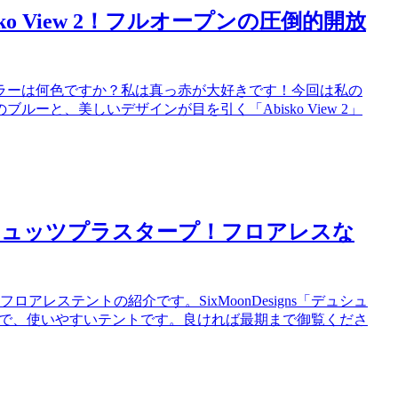
o View 2！フルオープンの圧倒的開放
ラーは何色ですか？私は真っ赤が大好きです！今回は私の
と、美しいデザインが目を引く「Abisko View 2」
sのデュシュッツプラスタープ！フロアレスな
レステントの紹介です。SixMoonDesigns「デュシュ
名で、使いやすいテントです。良ければ最期まで御覧くださ