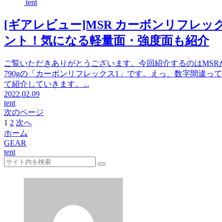
tent
[ギアレビュー]MSR カーボンリフレック
ント！気になる軽量面・強度面も紹介
ご覧いただきありがとうございます。今回紹介するのはMSR
790gの「カーボンリフレックス1」です。えっ、数字間違
て紹介していきます。...
2022.02.09
tent
次のページ
1
2
次へ
ホーム
GEAR
tent