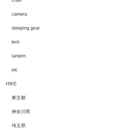
chair
camera
sleeping gear
tent
lantern
etc
HIKE
東京都
神奈川県
埼玉県