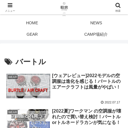
メニュー
検索
HOME
NEWS
GEAR
CAMP場紹介
バートル
[ウェアレビュー]2022モデルの空
WEAR
調服は進化を感じる！バートルの
エアークラフトは風量がやばい！
2022.07.17
[2022夏]ワークマン の空調服が壊
WEAR
れたので買い替え検討！バートル
orトルネードラカンが気になる！