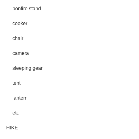
bonfire stand
cooker
chair
camera
sleeping gear
tent
lantern
etc
HIKE