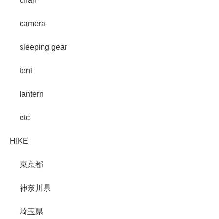
chair
camera
sleeping gear
tent
lantern
etc
HIKE
東京都
神奈川県
埼玉県