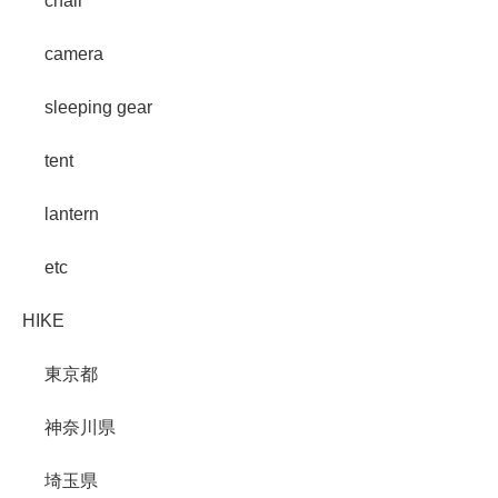
chair
camera
sleeping gear
tent
lantern
etc
HIKE
東京都
神奈川県
埼玉県