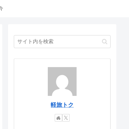
介
軽旅トク