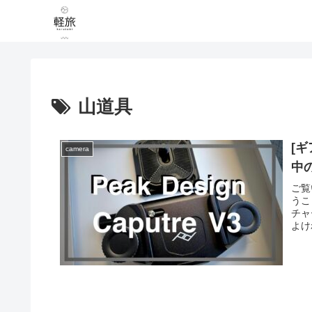
山道具
[
camera
中
ご覧
うこ
チャ
よけ