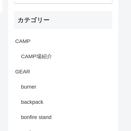
カテゴリー
CAMP
CAMP場紹介
GEAR
burner
backpack
bonfire stand