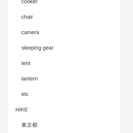
cooker
chair
camera
sleeping gear
tent
lantern
etc
HIKE
東京都