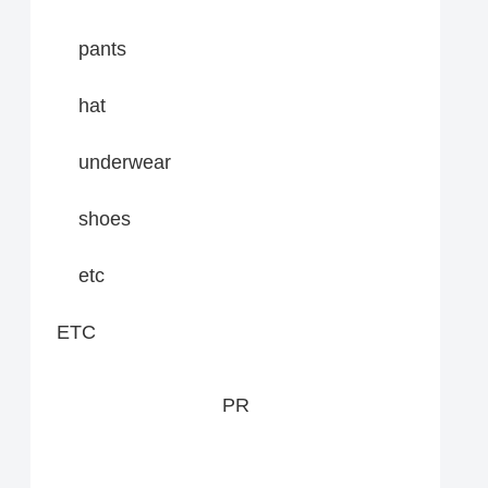
pants
hat
underwear
shoes
etc
ETC
PR