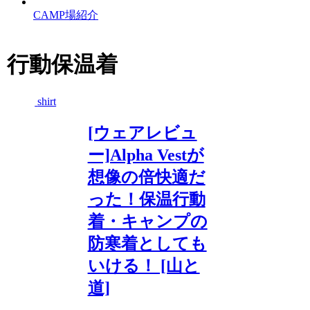
CAMP場紹介
行動保温着
shirt
[ウェアレビュ
ー]Alpha Vestが
想像の倍快適だ
った！保温行動
着・キャンプの
防寒着としても
いける！ [山と
道]