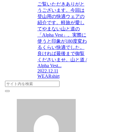
ご覧いただきありがと
うございます。今回は
登山用の快適ウェアの
紹介です。軽旅が愛し
てやまない山と道の
「Alpha Vest」。実際に
使うと印象が180度変わ
るくらい快適でした。
良ければ最後まで御覧
くださいませ。山と道 /
Alpha Vest...
2022.12.11
WEAR
shirt