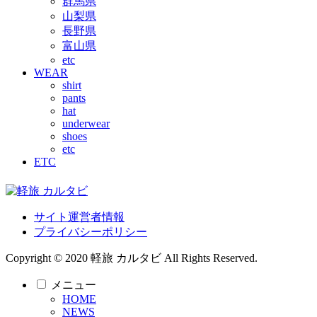
群馬県
山梨県
長野県
富山県
etc
WEAR
shirt
pants
hat
underwear
shoes
etc
ETC
サイト運営者情報
プライバシーポリシー
Copyright © 2020 軽旅 カルタビ All Rights Reserved.
メニュー
HOME
NEWS