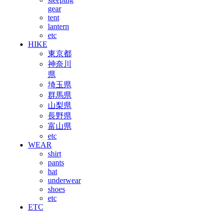
gear
tent
lantern
etc
HIKE
東京都
神奈川
県
埼玉県
群馬県
山梨県
長野県
富山県
etc
WEAR
shirt
pants
hat
underwear
shoes
etc
ETC