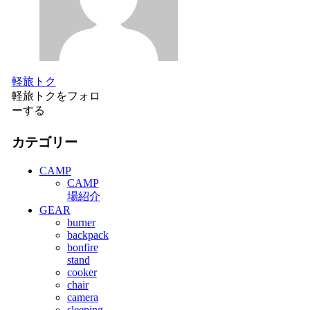
軽旅トク
軽旅トクをフォロ
ーする
カテゴリー
CAMP
CAMP
場紹介
GEAR
burner
backpack
bonfire
stand
cooker
chair
camera
sleeping