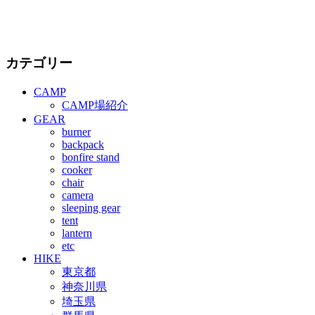
カテゴリー
CAMP
CAMP場紹介
GEAR
burner
backpack
bonfire stand
cooker
chair
camera
sleeping gear
tent
lantern
etc
HIKE
東京都
神奈川県
埼玉県