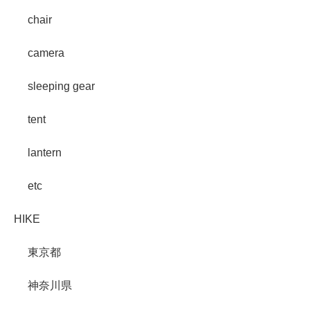
chair
camera
sleeping gear
tent
lantern
etc
HIKE
東京都
神奈川県