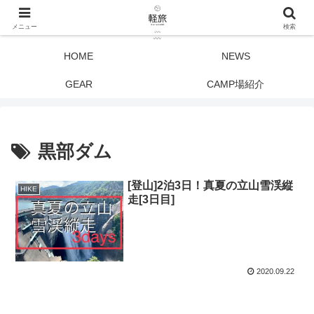
メニュー
検索
HOME
NEWS
GEAR
CAMP場紹介
黒部ダム
[登山]2泊3日！真夏の立山雪渓縦
HIKE
走[3日目]
2020.09.22