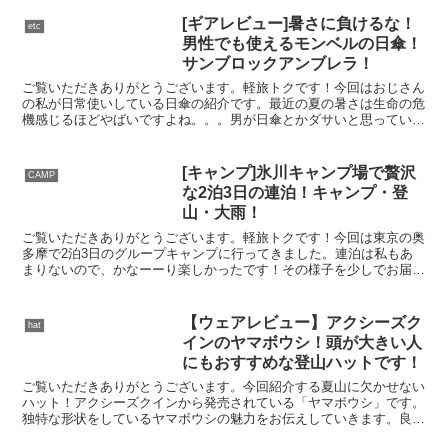
[ギアレビュー]暑さに負けるな！
etc
男性でも使えるモンベルの日傘！
サンブロックアンブレラ！
ご覧いただきありがとうございます。軽旅トクです！今回はおじさん
の私が日常使いしている日傘の紹介です。最近の夏の暑さは生命の危
機感じるほどやばいですよね。。。男が日傘とかダサいと思っていた
時期がありましたが、いまではいつでも持ち歩くようになり...
[キャンプ]氷川キャンプ場で贅沢
CAMP
な2泊3日の連泊！キャンプ・登
山・大雨！
ご覧いただきありがとうございます。軽旅トクです！今回は東京の奥
多摩で2泊3日のグループキャンプに行ってきました。連泊は私もあ
まりないので、かなーーり楽しかったです！その様子を少しでお届け
できればと思いますので、よければ最後までご覧ください。...
【ウェアレビュー】アクシーズク
hat
インのヤマボウシ！頭が大きい人
にもおすすめな登山ハットです！
ご覧いただきありがとうございます。今回紹介する夏山に欠かせない
ハット！アクシーズクインから発売されている「ヤマボウシ」です。
独特な形状をしているヤマボウシの魅力をお伝えしていきます。良け
れば最後までご覧くださいませ。アクシーズクイン / ヤ...