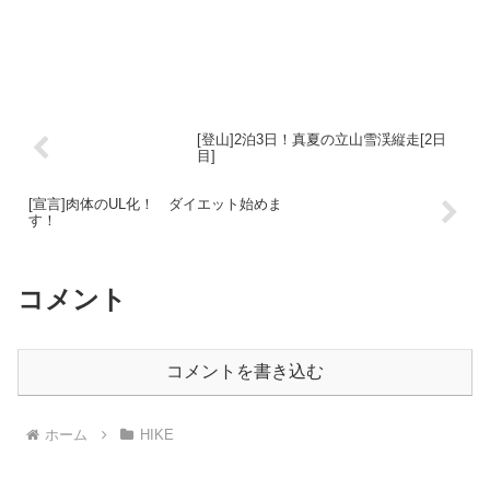
[登山]2泊3日！真夏の立山雪渓縦走[2日
目]
[宣言]肉体のUL化！ ダイエット始めま
す！
コメント
コメントを書き込む
ホーム
HIKE