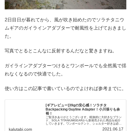
2日目日が暮れてから、風が吹き始めたのでソラチタニウ
ムギアのガイラインアダプターで耐風性を上げておきまし
た。
写真でとるとこんなに反射するんだなと驚きますね。
ガイラインアダプターつけるとワンポールでも全然風で揺
れなくなるので快適でした。
使い方はこの記事で書いているのでよければ参考までに。
[ギアレビュー]39gの安心感！ソラチタ
Backpacking Guyline Adapter！小川張りも余
裕！
ご覧頂きありがとうございます。軽旅的に大好きなブラン
ド、SOLA TITANIUMGEARから新発売された商品を紹介
していきます。ワンポールテント、シェルター好きは必見
の商品です！良ければ最後までご覧いただければと思いま
2021.06.17
kalutabi.com
す！*2022/10...