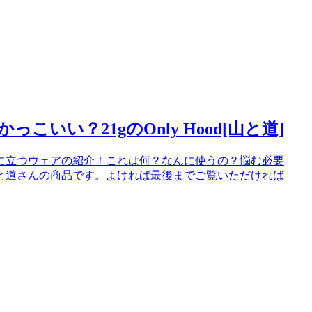
いい？21gのOnly Hood[山と道]
に立つウェアの紹介！これは何？なんに使うの？悩む必要
と道さんの商品です。よければ最後までご覧いただければ