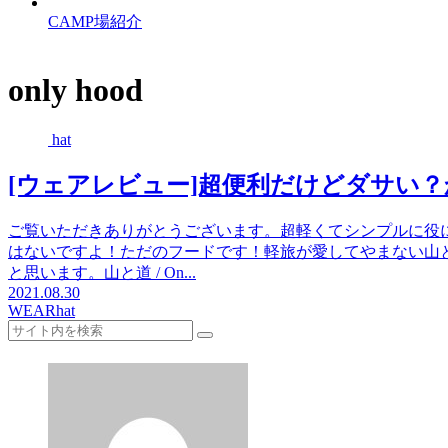
CAMP場紹介
only hood
hat
[ウェアレビュー]超便利だけどダサい？かっこ
ご覧いただきありがとうございます。超軽くてシンプルに役
はないですよ！ただのフードです！軽旅が愛してやまない山
と思います。山と道 / On...
2021.08.30
WEAR
hat