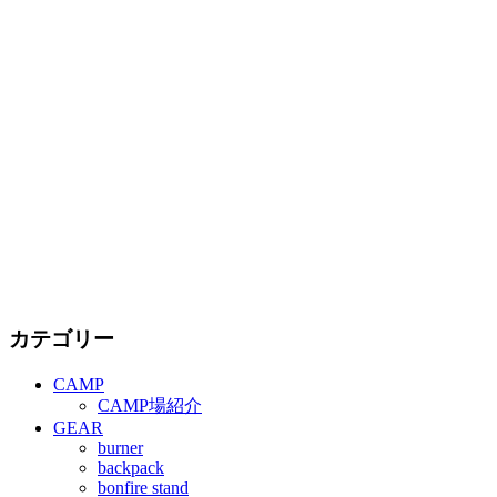
カテゴリー
CAMP
CAMP場紹介
GEAR
burner
backpack
bonfire stand