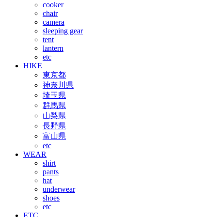
cooker
chair
camera
sleeping gear
tent
lantern
etc
HIKE
東京都
神奈川県
埼玉県
群馬県
山梨県
長野県
富山県
etc
WEAR
shirt
pants
hat
underwear
shoes
etc
ETC