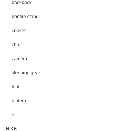
backpack
bonfire stand
cooker
chair
camera
sleeping gear
tent
lantern
etc
HIKE