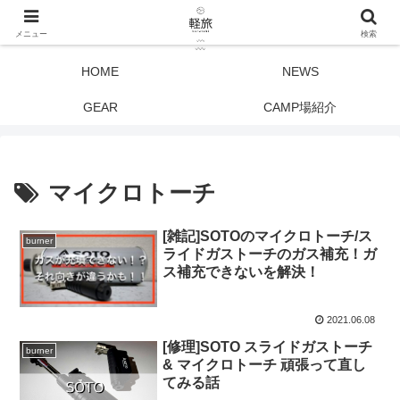
メニュー
検索
HOME
NEWS
GEAR
CAMP場紹介
マイクロトーチ
[雑記]SOTOのマイクロトーチ/ス
burner
ライドガストーチのガス補充！ガ
ス補充できないを解決！
2021.06.08
[修理]SOTO スライドガストーチ
burner
& マイクロトーチ 頑張って直し
てみる話