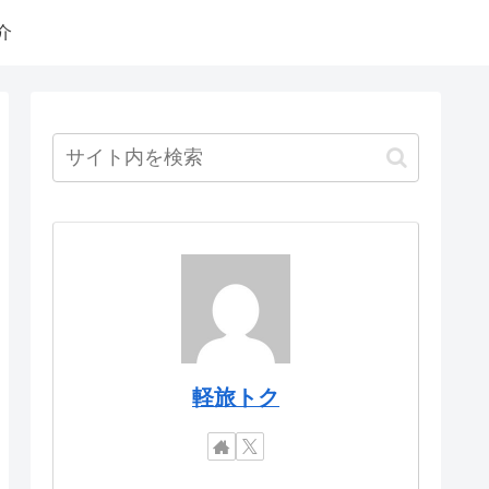
介
軽旅トク