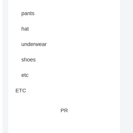
pants
hat
underwear
shoes
etc
ETC
PR