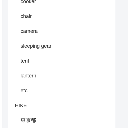
cooker
chair
camera
sleeping gear
tent
lantern
etc
HIKE
東京都