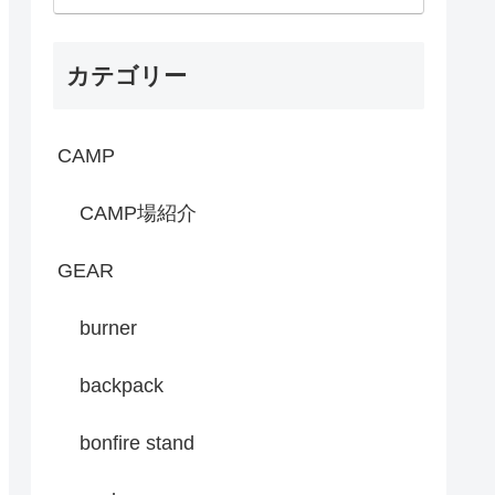
カテゴリー
CAMP
CAMP場紹介
GEAR
burner
backpack
bonfire stand