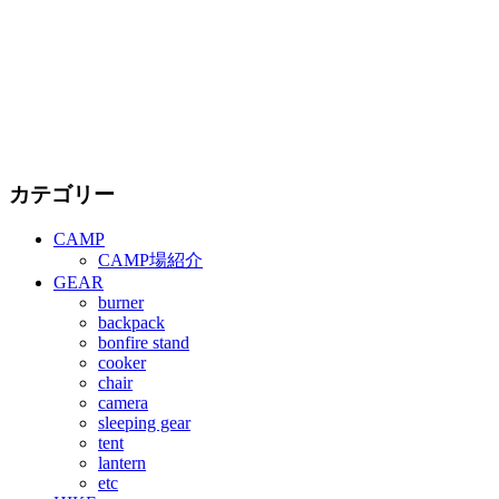
カテゴリー
CAMP
CAMP場紹介
GEAR
burner
backpack
bonfire stand
cooker
chair
camera
sleeping gear
tent
lantern
etc