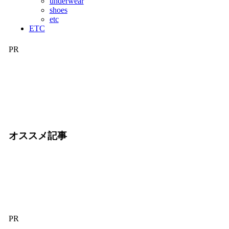
underwear
shoes
etc
ETC
PR
オススメ記事
PR