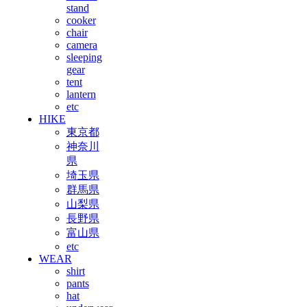
stand
cooker
chair
camera
sleeping
gear
tent
lantern
etc
HIKE
東京都
神奈川
県
埼玉県
群馬県
山梨県
長野県
富山県
etc
WEAR
shirt
pants
hat