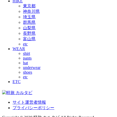
HIKE
東京都
神奈川県
埼玉県
群馬県
山梨県
長野県
富山県
etc
WEAR
shirt
pants
hat
underwear
shoes
etc
ETC
サイト運営者情報
プライバシーポリシー