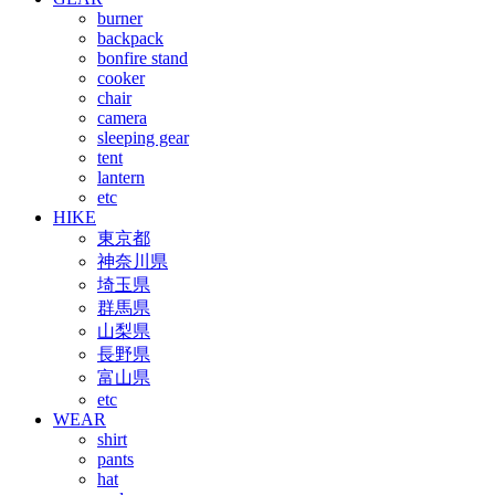
burner
backpack
bonfire stand
cooker
chair
camera
sleeping gear
tent
lantern
etc
HIKE
東京都
神奈川県
埼玉県
群馬県
山梨県
長野県
富山県
etc
WEAR
shirt
pants
hat