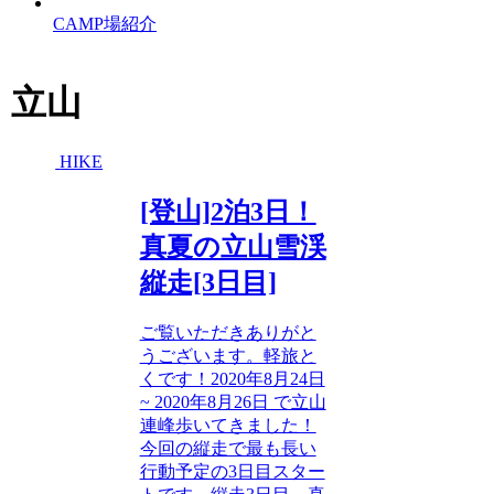
CAMP場紹介
立山
HIKE
[登山]2泊3日！
真夏の立山雪渓
縦走[3日目]
ご覧いただきありがと
うございます。軽旅と
くです！2020年8月24日
~ 2020年8月26日 で立山
連峰歩いてきました！
今回の縦走で最も長い
行動予定の3日目スター