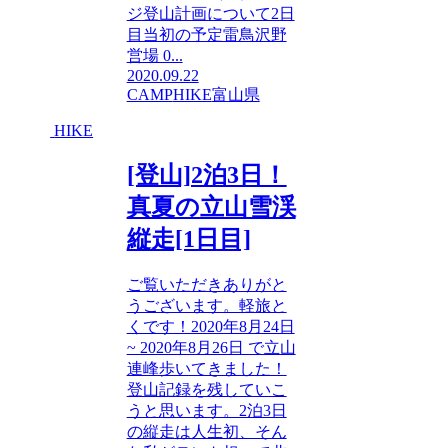
ジ登山計画について2日
目当初の予定雷鳥沢野
営場 0...
2020.09.22
CAMP
HIKE
富山県
HIKE
[登山]2泊3日！
真夏の立山雪渓
縦走[1日目]
ご覧いただきありがと
うございます。軽旅と
くです！2020年8月24日
~ 2020年8月26日 で立山
連峰歩いてきました！
登山記録を残していこ
うと思います。2泊3日
の縦走は人生初、そん