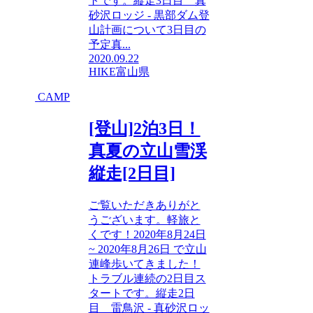
トです。縦走3日目 真
砂沢ロッジ - 黒部ダム登
山計画について3日目の
予定真...
2020.09.22
HIKE
富山県
CAMP
[登山]2泊3日！
真夏の立山雪渓
縦走[2日目]
ご覧いただきありがと
うございます。軽旅と
くです！2020年8月24日
~ 2020年8月26日 で立山
連峰歩いてきました！
トラブル連続の2日目ス
タートです。縦走2日
目 雷鳥沢 - 真砂沢ロッ