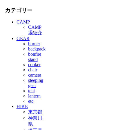
カテゴリー
CAMP
CAMP
場紹介
GEAR
burner
backpack
bonfire
stand
cooker
chair
camera
sleeping
gear
tent
lantern
etc
HIKE
東京都
神奈川
県