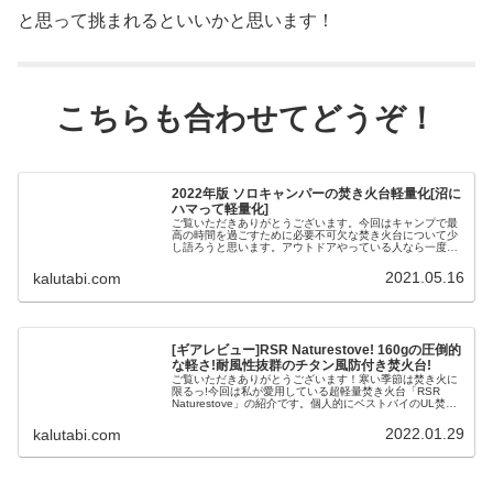
と思って挑まれるといいかと思います！
こちらも合わせてどうぞ！
2022年版 ソロキャンパーの焚き火台軽量化[沼に
ハマって軽量化]
ご覧いただきありがとうございます。今回はキャンプで最
高の時間を過ごすために必要不可欠な焚き火台について少
し語ろうと思います。アウトドアやっている人なら一度は
ハマる沼ってやつです。どんな散財もとい軽量化をしてき
たのかをご紹介します。良ければ最...
2021.05.16
kalutabi.com
[ギアレビュー]RSR Naturestove! 160gの圧倒的
な軽さ!耐風性抜群のチタン風防付き焚火台!
ご覧いただきありがとうございます！寒い季節は焚き火に
限るっ!今回は私が愛用している超軽量焚き火台「RSR
Naturestove」の紹介です。個人的にベストバイのUL焚き
火台と思います!よければ最後までご覧くださいませ。RSR
Nature...
2022.01.29
kalutabi.com