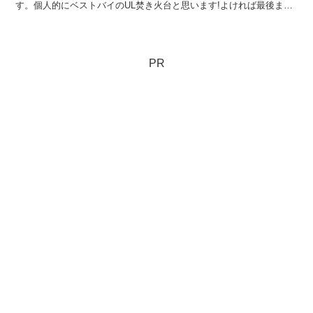
す。個人的にベストバイのUL焚き火台と思います!よければ最後まで
ご覧くださいませ。RSR Nature...
PR