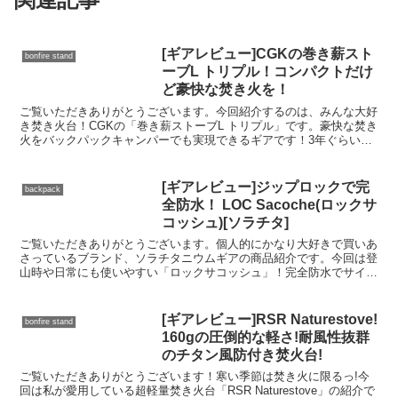
[ギアレビュー]CGKの巻き薪スト
bonfire stand
ーブL トリプル！コンパクトだけ
ど豪快な焚き火を！
ご覧いただきありがとうございます。今回紹介するのは、みんな大好
き焚き火台！CGKの「巻き薪ストーブL トリプル」です。豪快な焚き
火をバックパックキャンパーでも実現できるギアです！3年ぐらい使
用していますが、本当に使いやすい焚火台です。よけれ...
[ギアレビュー]ジップロックで完
backpack
全防水！ LOC Sacoche(ロックサ
コッシュ)[ソラチタ]
ご覧いただきありがとうございます。個人的にかなり大好きで買いあ
さっているブランド、ソラチタニウムギアの商品紹介です。今回は登
山時や日常にも使いやすい「ロックサコッシュ」！完全防水でサイズ
感もちょうどよく使いやすい。発売されて山や街で使い込ん...
[ギアレビュー]RSR Naturestove!
bonfire stand
160gの圧倒的な軽さ!耐風性抜群
のチタン風防付き焚火台!
ご覧いただきありがとうございます！寒い季節は焚き火に限るっ!今
回は私が愛用している超軽量焚き火台「RSR Naturestove」の紹介で