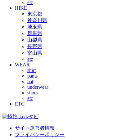
etc
HIKE
東京都
神奈川県
埼玉県
群馬県
山梨県
長野県
富山県
etc
WEAR
shirt
pants
hat
underwear
shoes
etc
ETC
サイト運営者情報
プライバシーポリシー