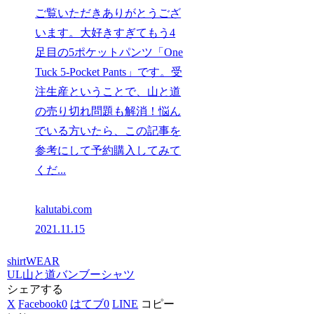
ご覧いただきありがとうござ
います。大好きすぎてもう4
足目の5ポケットパンツ「One
Tuck 5-Pocket Pants」です。受
注生産ということで、山と道
の売り切れ問題も解消！悩ん
でいる方いたら、この記事を
参考にして予約購入してみて
くだ...
kalutabi.com
2021.11.15
shirt
WEAR
UL
山と道
バンブーシャツ
シェアする
X
Facebook
0
はてブ
0
LINE
コピー