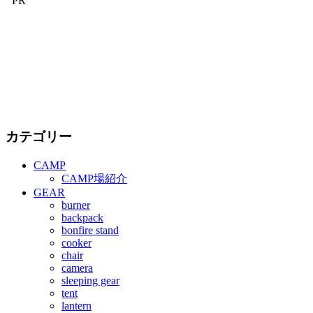
PR
カテゴリー
CAMP
CAMP場紹介
GEAR
burner
backpack
bonfire stand
cooker
chair
camera
sleeping gear
tent
lantern