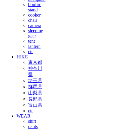
bonfire
stand
cooker
chair
camera
sleeping
gear
tent
lantern
etc
HIKE
東京都
神奈川
県
埼玉県
群馬県
山梨県
長野県
富山県
etc
WEAR
shirt
pants