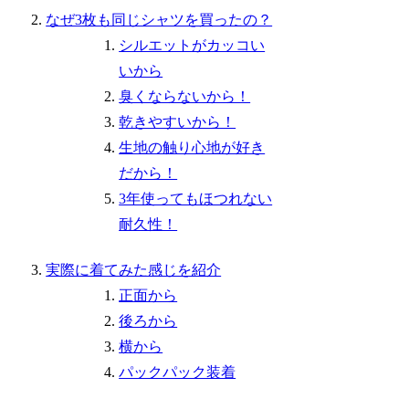
なぜ3枚も同じシャツを買ったの？
シルエットがカッコい
いから
臭くならないから！
乾きやすいから！
生地の触り心地が好き
だから！
3年使ってもほつれない
耐久性！
実際に着てみた感じを紹介
正面から
後ろから
横から
パックパック装着