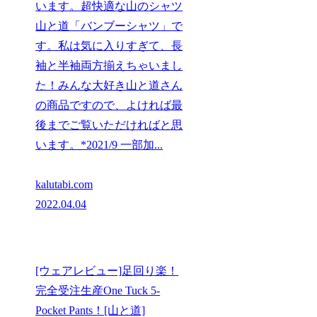
います。超快適な山のシャツ
山と道「バンブーシャツ」で
す。私は気に入りすぎて、長
袖と半袖両方揃えちゃいまし
た！みんな大好き山と道さん
の商品ですので、よければ最
後までご覧いただければと思
います。*2021/9 一部加...
kalutabi.com
2022.04.04
[ウェアレビュー]足回り楽！
完全受注生産One Tuck 5-
Pocket Pants！[山と道]