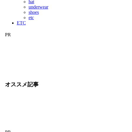
hat
underwear
shoes
etc
ETC
PR
オススメ記事