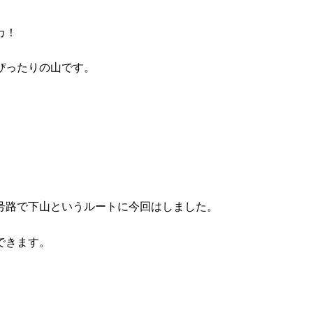
カ！
ぴったりの山です。
号路で下山というルートに今回はしました。
できます。