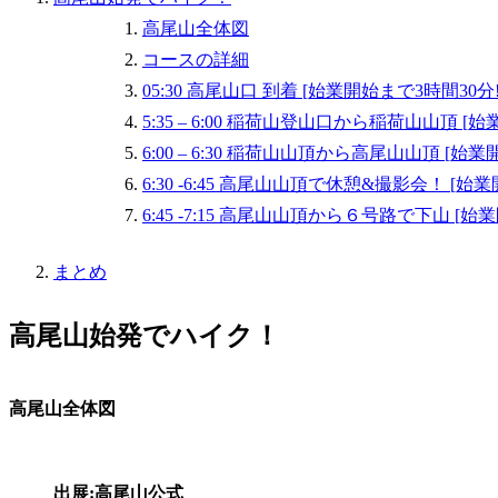
高尾山全体図
コースの詳細
05:30 高尾山口 到着 [始業開始まで3時間30分!
5:35 – 6:00 稲荷山登山口から稲荷山山頂 [
6:00 – 6:30 稲荷山山頂から高尾山山頂 [始業
6:30 -6:45 高尾山山頂で休憩&撮影会！ [始
6:45 -7:15 高尾山山頂から６号路で下山 [始
まとめ
高尾山始発でハイク！
高尾山全体図
出展:高尾山公式