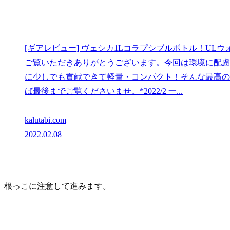
[ギアレビュー] ヴェシカ1Lコラプシブルボトル！UL
ご覧いただきありがとうございます。今回は環境に配慮
に少しでも貢献できて軽量・コンパクト！そんな最高の
ば最後までご覧くださいませ。*2022/2 一...
kalutabi.com
2022.02.08
根っこに注意して進みます。