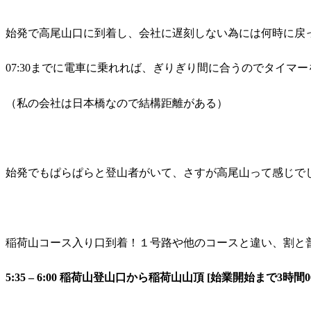
始発で高尾山口に到着し、会社に遅刻しない為には何時に戻
07:30までに電車に乗れれば、ぎりぎり間に合うのでタイマ
（私の会社は日本橋なので結構距離がある）
始発でもぱらぱらと登山者がいて、さすが高尾山って感じで
稲荷山コース入り口到着！１号路や他のコースと違い、割と
5:35 – 6:00 稲荷山登山口から稲荷山山頂 [始業開始まで3時間00