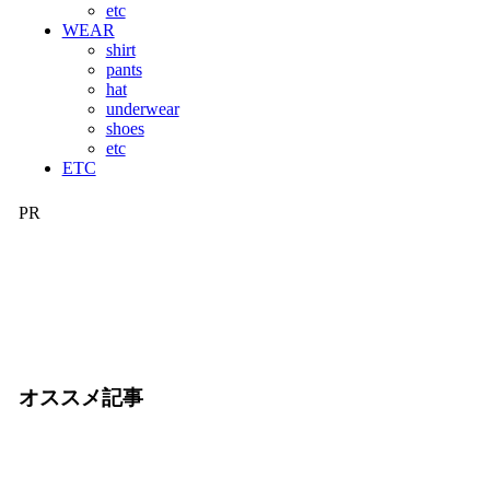
etc
WEAR
shirt
pants
hat
underwear
shoes
etc
ETC
PR
オススメ記事