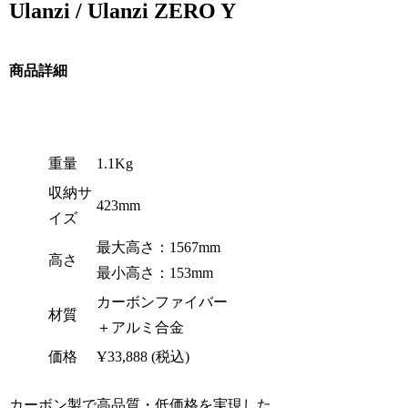
Ulanzi / Ulanzi ZERO Y
商品詳細
重量
1.1Kg
収納サ
423mm
イズ
最大高さ：1567mm
高さ
最小高さ：153mm
カーボンファイバー
材質
＋アルミ合金
価格
Ұ33,888 (税込)
カーボン製で高品質・低価格を実現した