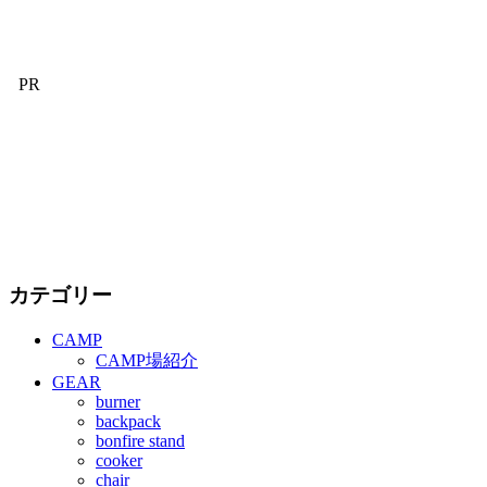
PR
カテゴリー
CAMP
CAMP場紹介
GEAR
burner
backpack
bonfire stand
cooker
chair