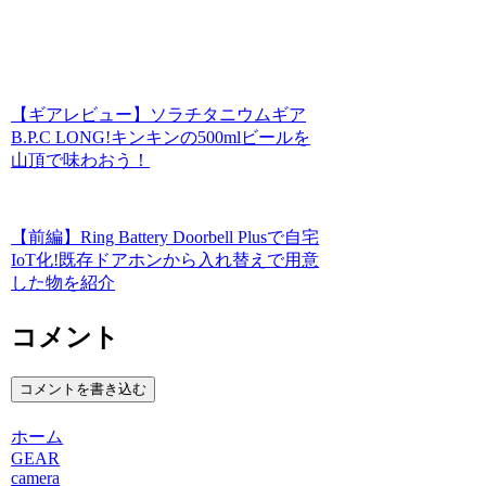
【ギアレビュー】ソラチタニウムギア
B.P.C LONG!キンキンの500mlビールを
山頂で味わおう！
【前編】Ring Battery Doorbell Plusで自宅
IoT化!既存ドアホンから入れ替えで用意
した物を紹介
コメント
コメントを書き込む
ホーム
GEAR
camera