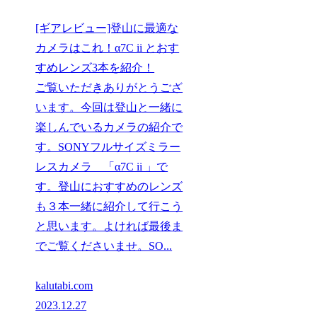
[ギアレビュー]登山に最適な
カメラはこれ！α7C ii とおす
すめレンズ3本を紹介！
ご覧いただきありがとうござ
います。今回は登山と一緒に
楽しんでいるカメラの紹介で
す。SONYフルサイズミラー
レスカメラ 「α7C ii 」で
す。登山におすすめのレンズ
も３本一緒に紹介して行こう
と思います。よければ最後ま
でご覧くださいませ。SO...
kalutabi.com
2023.12.27