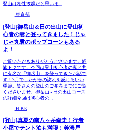
登山は相性抜群だと思いま...
東京都
[登山]御岳山＆日の出山に登山初
心者の妻と登ってきました！じゃ
じゃ丸君のポップコーンもある
よ！
ご覧いただきありがとうございます。軽
旅トクです。今回は登山初心者の妻と共
に有名な「御岳山」を登ってきたお話で
す！3月でしたが春の訪れを感じるいい
季節。皆さんの登山のご参考までにご覧
くださいませ。御岳山 - 日の出山コース
の詳細今回は初心者の...
HIKE
[登山]真夏の南八ヶ岳縦走！行者
小屋でテント泊も満喫！美濃戸