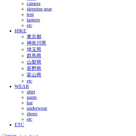
camera
sleeping gear
tent
lantern
etc
HIKE
東京都
神奈川県
埼玉県
群馬県
山梨県
長野県
富山県
etc
WEAR
shirt
pants
hat
underwear
shoes
etc
ETC