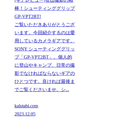
[ギアレビュー]登山撮影の相
棒！シューティンググリップ
GP-VPT2BT!
ご覧いただきありがとうござ
います。今回紹介するのは愛
用しているカメラギアです。
SONY シューティンググリッ
プ「GP-VPT2BT」。個人的
に登山やキャンプ、日常の撮
影でなければならないギアの
ひとつです。良ければ最後ま
でご覧くださいませ。シ...
kalutabi.com
2023.12.05