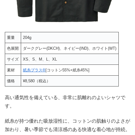
重量
204g
色展開
ダークグレー(DKCH)、ネイビー(IND)、ホワイト(WT)
サイズ
XS、S、M、L、XL
素材
紙糸プラス®
[コットン55%+紙糸45%]
価格
¥8,580（税込）
高い通気性を備えている、非常に肌離れのよいシャツで
す。
紙糸が持つ優れた吸放湿性に、コットンの肌触りのよさが
加わり、暑い季節でも清涼感のある快適な着心地が持続。