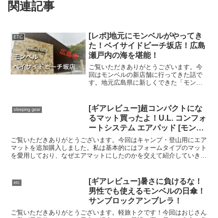
関連記事
[レポ]地元にモンベルがやってき
ETC
た！ベイサイドビーチ坂店！広島
瀬戸内の海を堪能！
ご覧いただきありがとうございます。今
回はモンベルの新店舗に行ってきた話で
す。地元広島県に新しくできた「モンベ
ル ベイサイドビーチ坂店」。良ければ最
後まで御覧ください。モンベル ベイサイ
ドビーチ坂店店舗詳細住所広島県安芸郡
[ギアレビュー]超コンパクトにな
sleeping gear
坂町水尻9066-8...
るマット買ったよ！U.L. コンフォ
ートシステム エアパッド [モンベ
ル]
ご覧いただきありがとうございます。今回はキャンプ・登山用にエア
マットを追加購入しました。私は基本的にはフォームタイプのマット
を愛用しており、なぜエアマットにしたのかを交えて紹介していきま
す。よければ最後までご覧下さいませ。モンベル / U....
[ギアレビュー]暑さに負けるな！
etc
男性でも使えるモンベルの日傘！
サンブロックアンブレラ！
ご覧いただきありがとうございます。軽旅トクです！今回はおじさん