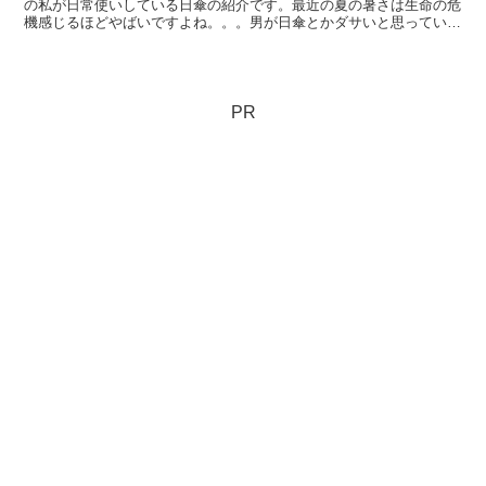
の私が日常使いしている日傘の紹介です。最近の夏の暑さは生命の危
機感じるほどやばいですよね。。。男が日傘とかダサいと思っていた
時期がありましたが、いまではいつでも持ち歩くようになり...
PR