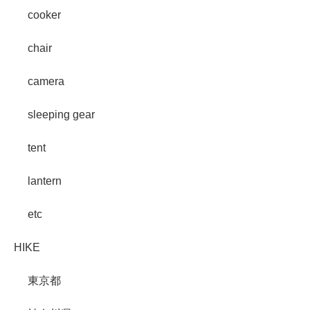
cooker
chair
camera
sleeping gear
tent
lantern
etc
HIKE
東京都