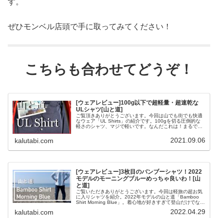
す。
ぜひモンベル店頭で手に取ってみてください！
こちらも合わせてどうぞ！
[ウェアレビュー]100g以下で超軽量・超速乾な
ULシャツ[山と道]
ご覧頂きありがとうございます。今回は山でも街でも快適
なウェア「UL Shirts」の紹介です。100gを切る圧倒的な
軽さのシャツ、マジで軽いです。なんだこれは！まるで服
を着てないかのようじゃないか！と言ってしまうくらい。
大好きすぎて全商品を...
2021.09.06
kalutabi.com
[ウェアレビュー]3枚目のバンブーシャツ！2022
モデルのモーニングブルーめっちゃ良いわ！[山
と道]
ご覧いただきありがとうございます。今回は軽旅の超お気
に入りシャツを紹介。2022年モデルの山と道「Bamboo
Shirt Morning Blue」。着心地が好きすぎて登山だけでなく
日常的に着用して既に3着目、マジ最高ですよ！良ければ
2022.04.29
kalutabi.com
最後...